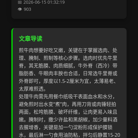
2026-06-15 01:32:19
903
文章导读
煎牛肉想要好吃又嫩，关键在于掌握选肉、处
理、腌制、煎制等核心步骤。选肉时优先牛里
脊，其无筋膜、肉质细腻，牛外脊（西冷）带
脂肪香、牛眼肉丰腴也合适，日常选牛里脊或
外脊即可，厚度以1.5-2厘米为宜，太薄易老、
太厚难煎透。
处理牛肉需先用餐巾纸吸干表面血水和水分，
避免煎时出水变“煮”肉，再用刀背或肉锤轻拍
两面，松垮筋膜、破坏纤维，让肉更易入味且
嫩。腌制时，撒少许盐和黑胡椒，加少量料酒
去腥增香，关键是加一勺淀粉形成保护膜锁
水，最后淋一勺食用油防粘，拌匀后静置15-20