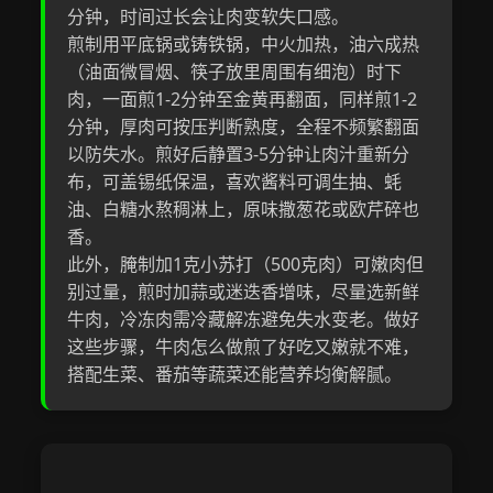
分钟，时间过长会让肉变软失口感。
煎制用平底锅或铸铁锅，中火加热，油六成热
（油面微冒烟、筷子放里周围有细泡）时下
肉，一面煎1-2分钟至金黄再翻面，同样煎1-2
分钟，厚肉可按压判断熟度，全程不频繁翻面
以防失水。煎好后静置3-5分钟让肉汁重新分
布，可盖锡纸保温，喜欢酱料可调生抽、蚝
油、白糖水熬稠淋上，原味撒葱花或欧芹碎也
香。
此外，腌制加1克小苏打（500克肉）可嫩肉但
别过量，煎时加蒜或迷迭香增味，尽量选新鲜
牛肉，冷冻肉需冷藏解冻避免失水变老。做好
这些步骤，牛肉怎么做煎了好吃又嫩就不难，
搭配生菜、番茄等蔬菜还能营养均衡解腻。