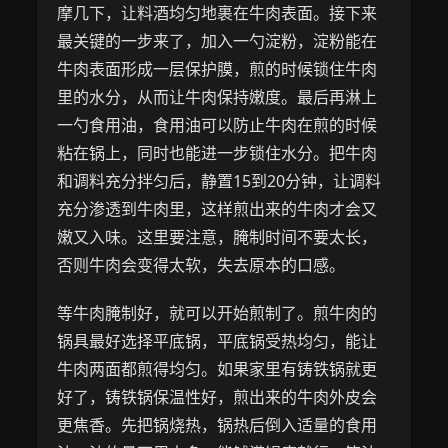
摩几下，让料酒均匀地裹在牛肉表面。接下来
最关键的一步来了，加入一勺淀粉，淀粉能在
牛肉表面形成一层保护膜，煎的时候锁住牛肉
里的水分，从而让牛肉保持嫩度。最后再淋上
一勺食用油，食用油可以防止牛肉在煎的时候
粘在锅上，同时也能进一步锁住水分。把牛肉
和调料充分拌匀后，静置15到20分钟，让调料
充分渗透到牛肉里，这样煎出来的牛肉才会又
嫩又入味。这里要注意，腌制时间不要太长，
否则牛肉会变得太软，失去原本的口感。
等牛肉腌制好，就可以开始煎制了。煎牛肉的
锅具最好选择平底锅，平底锅受热均匀，能让
牛肉两面都煎得均匀。如果家里有铸铁锅就更
好了，铸铁锅保温性好，煎出来的牛肉外皮会
更焦香。先把锅烧热，锅热后倒入适量的食用