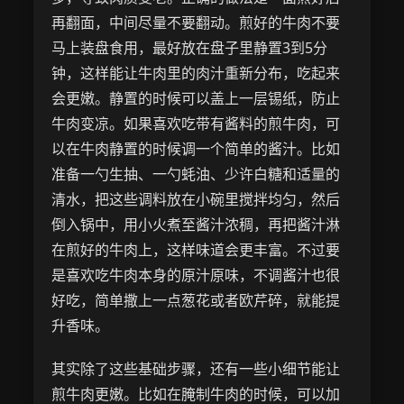
再翻面，中间尽量不要翻动。煎好的牛肉不要
马上装盘食用，最好放在盘子里静置3到5分
钟，这样能让牛肉里的肉汁重新分布，吃起来
会更嫩。静置的时候可以盖上一层锡纸，防止
牛肉变凉。如果喜欢吃带有酱料的煎牛肉，可
以在牛肉静置的时候调一个简单的酱汁。比如
准备一勺生抽、一勺蚝油、少许白糖和适量的
清水，把这些调料放在小碗里搅拌均匀，然后
倒入锅中，用小火煮至酱汁浓稠，再把酱汁淋
在煎好的牛肉上，这样味道会更丰富。不过要
是喜欢吃牛肉本身的原汁原味，不调酱汁也很
好吃，简单撒上一点葱花或者欧芹碎，就能提
升香味。
其实除了这些基础步骤，还有一些小细节能让
煎牛肉更嫩。比如在腌制牛肉的时候，可以加