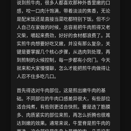
说到煎牛肉，很多人都喜欢那种外香里嫩的口
感，咬一口肉汁饱满，带着淡淡的焦香，无论
是配米饭还是直接当菜吃都特别下饭。但不少
人自己在家做的时候，总容易把牛肉煎得又老
又柴，嚼起来费劲，好好的食材都浪费了。其
实煎牛肉想要好吃又嫩，并没有那么复杂，关
键是要掌握几个核心步骤，从选肉到处理，再
到煎制的火候控制，每一步都有小窍门。今天
就来和大家慢慢聊，怎么才能把煎牛肉做得让
人忍不住多吃几口。
首先得选对牛肉部位，这是煎出嫩牛肉的基
础。不同部位的牛肉口感差异很大，有些部位
适合炖煮，有些则更适合快煎。要是选了筋膜
多、肉质紧实的部位来煎，再怎么折腾也很难
达到嫩的效果。通常来说，牛里脊是煎牛肉的