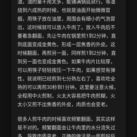
油，油的量不用太多，能铺满锅底就行。等油
烧到六成热的时候，也就是油面开始微微冒
烟，用筷子放在油里，周围会有细小的气泡冒
出，这时候就可以放入牛肉了。放入牛肉后不
要着急翻面，先让牛肉在锅里煎1到2分钟，直
到底面变成金黄色，形成一层焦香的外皮。这
时候翻面，再煎另一面，同样煎1到2分钟，直
到另一面也变成金黄色。如果牛肉片比较厚，
可以用筷子轻轻按压一下牛肉，如果感觉有弹
性，就说明已经煎到七分熟左右了，喜欢吃全
熟的可以再煎30秒到1分钟。这里要注意火候，
全程用中火煎制，火太大容易把牛肉煎糊，火
太小又煎不出焦香的外皮，肉质也会变老。
很多人煎牛肉的时候喜欢频繁翻面，其实这样
是不对的。频繁翻面会让牛肉里的水分流失过
多，导致肉质变老。正确的做法是一面煎好后