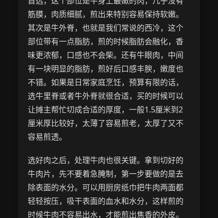
首选，这个部位是牛身上最嫩的肉，几乎没有
筋膜，肉质细腻，煎出来特别容易保持软嫩。
其次是牛外脊，也就是我们常说的西冷，这个
部位带有一点脂肪，煎的时候脂肪会融化，香
味更浓郁，口感也不会柴。还有牛眼肉，中间
有一块明显的脂肪，煎好后口感丰腴，嫩度也
不错。如果是日常家庭烹饪，预算有限的话，
选牛里脊或者牛外脊就很合适，买的时候可以
让摊主帮忙切成合适的厚度，一般1.5厘米到2
厘米厚比较好，太薄了容易煎老，太厚了又不
容易煎透。
选好肉之后，处理牛肉也很关键。拿到切好的
牛肉片，先不要着急腌制，第一步要做的是去
除表面的水分。可以用厨房纸巾把牛肉两面都
轻轻按压，吸干表面的血水和水分，这样煎的
时候牛肉不容易出水，才能煎出焦香的外皮。