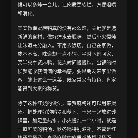
候可以多炖一会儿，让肉质更软烂，方便咀嚼
和消化。
其实做奉贤麻鸭真的没有那么难，关键就是选
新鲜的食材，做好焯水去腥味，然后小火慢炖
让味道充分融入。不用去饭店，自己在家做，
成本不高，味道却一点不输。平时下班回家，
买半只奉贤麻鸭，花点时间慢慢炖，出锅的时
候就能收获满满的幸福感。要是朋友来家里做
客，端上这么一道菜，既家常又有特色，肯定
能得到大家的称赞。
除了这种红烧的做法，奉贤麻鸭还可以用来煲
汤。把处理好的鸭块和萝卜、玉米一起放进砂
锅里，加足量热水，小火慢炖一个小时，就是
一道鲜美的鸭汤，秋冬喝特别滋补。不管是红
烧还是煲汤，奉贤麻鸭的肉质都能撑起场面，