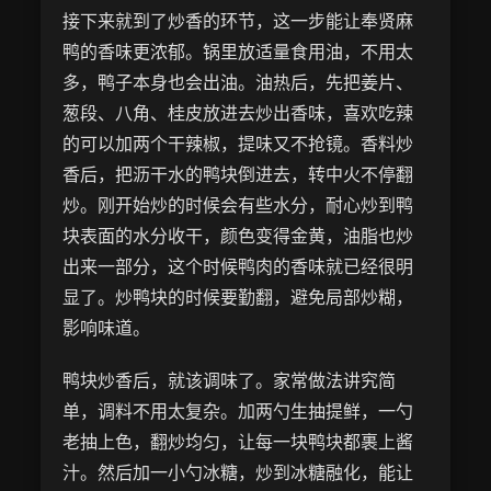
接下来就到了炒香的环节，这一步能让奉贤麻
鸭的香味更浓郁。锅里放适量食用油，不用太
多，鸭子本身也会出油。油热后，先把姜片、
葱段、八角、桂皮放进去炒出香味，喜欢吃辣
的可以加两个干辣椒，提味又不抢镜。香料炒
香后，把沥干水的鸭块倒进去，转中火不停翻
炒。刚开始炒的时候会有些水分，耐心炒到鸭
块表面的水分收干，颜色变得金黄，油脂也炒
出来一部分，这个时候鸭肉的香味就已经很明
显了。炒鸭块的时候要勤翻，避免局部炒糊，
影响味道。
鸭块炒香后，就该调味了。家常做法讲究简
单，调料不用太复杂。加两勺生抽提鲜，一勺
老抽上色，翻炒均匀，让每一块鸭块都裹上酱
汁。然后加一小勺冰糖，炒到冰糖融化，能让