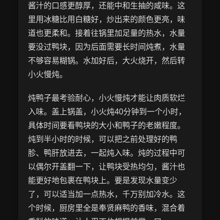
酱汁的口感更醇厚，还能中和生抽的咸味。这
里用冰糖比用白糖好，炒出来的颜色更亮，味
道也更柔和。接着往锅里加足量的热水，水量
要没过鸭块，因为后面需要长时间炖煮，水量
不够容易糊锅。水加好后，大火烧开，然后转
小火慢炖。
炖鸭子最考验耐心，小火慢炖才能让肉质软烂
入味。盖上锅盖，小火炖40分钟到一个小时，
具体时间要看鸭块的大小和鸭子的老嫩程度。
炖到半小时的时候，可以把之前处理好的鸭
胗、鸭肝放进去，一起炖入味。炖的过程中可
以偶尔开盖翻一下，让鸭块受热均匀，酱汁也
能更好地包裹在鸭块上。要是发现水量变少
了，可以适当加一点热水，千万别加冷水。这
个时候，厨房里全是奉贤麻鸭的香味，混合着