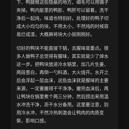
下、鸭腿根这些隐蔽的地方，细毛可以用镊子
夹掉。鸭内脏里的鸭胗、鸭肝可以留着，洗干
净后一起炖，味道也特别好。处理好的鸭子切
成大小均匀的块，不用太小，不然炖的时候容
易烂成渣，大概麻将块大小就刚刚好。
切好的鸭块不能直接下锅，去腥味是重点。很
多人做鸭子总觉得有腥味，其实就是少了焯水
这一步。把鸭块放进冷水锅里，加几片生姜、
两段葱白，再倒一勺料酒，大火烧开。水开之
后会浮起一层血沫，这些血沫就是腥味的主要
来源，一定要撇得干干净净。撇完血沫后，再
让鸭块在锅里煮个两三分钟，然后捞出来用温
水冲洗干净，沥干水分备用。这里要注意，别
用冷水冲，不然冷热刺激会让鸭肉的肉质变
柴，影响口感。