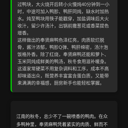
过鸭块，大火烧开后转小火慢炖40分钟到一小
时，中途可加入鸭胗、鸭肝同炖，缺水时加热
水。炖至鸭块用筷子能戳穿，加盐调味后大火
收汁，留少许汤汁，出锅前撒葱花或香菜提色
增香。
这样做出的奉贤麻鸭色泽红亮，肉质软烂脱
骨，酱汁浓郁，鸭胗Q弹、鸭肝绵密，汤汁泡
饭格外香。除了红烧，奉贤麻鸭还能和萝卜、
玉米同炖成鲜美的鸭汤，秋冬食用滋补暖身。
这道家常硬菜不用复杂调料和工序，成本不高
却味道出众，既营养丰富富含蛋白质，又能带
来满满的幸福感，厨房新手也能轻松掌握。
江南的秋冬，总少不了一碗喷香的鸭肉。在众
多鸭种里，奉贤麻鸭凭着紧实的肉质、鲜而不