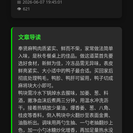
2026-06-07 19:45:01
621
文章导读
奉贤麻鸭肉质紧实、鲜而不柴，家常做法简单
入味，是秋冬餐桌上的佳品。做这道菜首先要
选好食材，新鲜为佳，冷冻品需无异味，表皮
鲜亮紧实、大小适中的鸭子最合适。买回家后
彻底处理鸭毛，鸭胗、鸭肝可留用，鸭子切成
麻将块大小即可。
鸭块需冷水下锅焯水去腥味，加姜、葱、料
酒，撇净血沫后煮两三分钟，用温水冲洗沥
干。接着热锅放少量油，爆香姜、葱、八角、
桂皮等香料，倒入鸭块中火翻炒至表面金黄、
油脂析出。调味用两勺生抽、一勺老抽翻炒上
色，加一小勺冰糖炒化增香，再加足量热水没