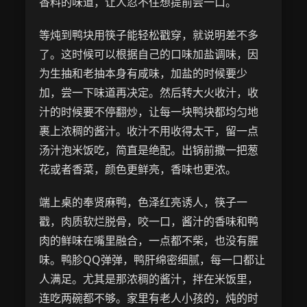
香料的味道，让人忍不住想提前尝一口。
等炖到鸭块用筷子能轻松戳穿，就说明差不多
了。这时候可以根据自己的口味加盐调味，因
为生抽和老抽本身有咸味，加盐的时候要少
加，尝一下味道再决定。然后转大火收汁，收
汁的时候要不停翻炒，让每一块鸭块都均匀地
裹上浓稠的酱汁。收汁不用收得太干，留一点
汤汁泡米饭吃，简直是绝配。出锅前撒一把葱
花或者香菜，颜色更鲜亮，香味也更浓。
端上桌的奉贤麻鸭，色泽红亮诱人，筷子一
戳，肉质软烂脱骨，咬一口，酱汁的香味和鸭
肉的鲜味在嘴里融合，一点都不柴，也没有腥
味。鸭胗QQ弹弹，鸭肝绵密细腻，每一口都让
人满足。尤其是那浓稠的酱汁，拌在米饭里，
连吃两碗都不够。家里有老人小孩的，炖的时