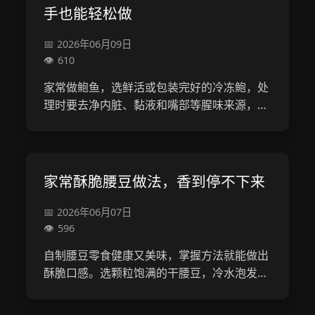
手也能轻松做
2026年06月09日
610
家常做鲍鱼，选鲜活或包装完好的冷冻鲍，处
理时要去净内脏、黏液和嘴部等腥味来源，用
料酒姜葱腌15分钟去腥。烹饪火候需短，蒜香
酱烧或清蒸皆可，记住“选鲜鲍、清内脏、去
黏液、短时间烹饪”，新手也能做出无腥鲜...
家常酥脆腰豆做法，香到停不下来
2026年06月07日
596
自制腰豆零食健康又美味，掌握方法就能做出
酥脆口感。选颗粒饱满的干腰豆，冷水泡发12
小时以上，剪去尖角焯水后彻底沥干，冷冻后
油炸或用空气炸锅烤制更酥脆。油炸时控制好