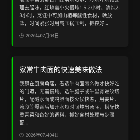
理去腥味，红烧需小火慢炖1.5-2小时、清炖2-
3小时，烹饪中可加山楂等酸性食材，晚放
盐，时间紧张时用高压锅压制，把控好...
2026年07月04日
家常牛肉面的快速美味做法
我飘在厨房角落，看透牛肉面怎么做才快好吃
的门道，无需慢炖。选牛腱子或牛里脊逆纹切
片，配碱水面或鸡蛋面按火候快煮，用姜片、
葱段等爆香后加开水短时间炖出汤底，搭配快
烫青菜和备好的调料，抓好食材处理与步骤
配...
2026年07月04日