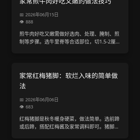
家常煎牛肉好吃又嫩的做法技巧
2026年06月15日
888
煎牛肉好吃又嫩需做好选肉、处理、腌制、煎
制等步骤。选牛里脊等合适部位，切1.5-2厘
米厚；吸干肉表面水分并拍松；用盐、黑胡
椒、料酒、淀粉、食用油腌制15-20分钟；平
底锅中火煎，油六成热时下肉，一面煎...
家常红梅猪脚：软烂入味的简单做
法
2026年06月06日
683
红梅猪脚是秋冬暖身硬菜，做法简单。选前蹄
或后蹄，搭配红梅酱及家常调料即可。猪脚泡
去血水后冷水焯水撇沫，温水洗净。炒糖色后