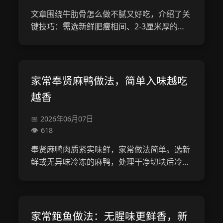
文章围绕牛肋骨怎么做不腻又好吃，介绍了关
键技巧：需选新鲜肥瘦相间、2-3厘米厚的牛
肋骨，经浸泡、焯水预处理去脂去腥，可采用
红烧（控油慢炖收汁）、清炖（少调味加配菜
吸油）、烤制（腌制后分温烤制析脂）三种...
家常奉贤麻鸭做法，简单入味越吃
越香
2026年06月07日
618
奉贤麻鸭肉质紧实味鲜，家常做法简单。选新
鲜或无异味冷冻的麻鸭，处理干净切块后冷水
下锅焯水去血沫，温水洗净。热油炒香香料后
放鸭块炒至金黄，加生抽、老抽、冰糖调味，
加热水小火慢炖40分钟至一小时，中途加鸭...
家常鲍鱼做法：无腥味更鲜香，新