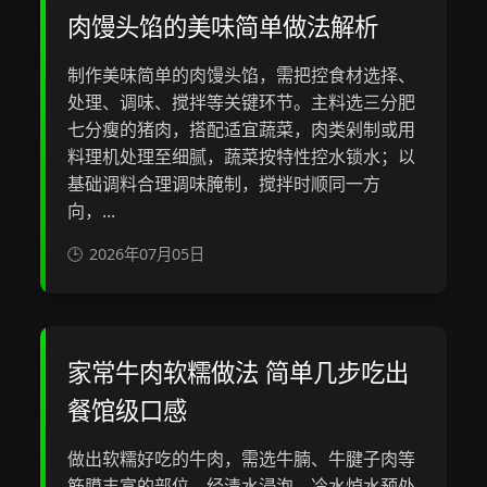
肉馒头馅的美味简单做法解析
制作美味简单的肉馒头馅，需把控食材选择、
处理、调味、搅拌等关键环节。主料选三分肥
七分瘦的猪肉，搭配适宜蔬菜，肉类剁制或用
料理机处理至细腻，蔬菜按特性控水锁水；以
基础调料合理调味腌制，搅拌时顺同一方
向，...
2026年07月05日
家常牛肉软糯做法 简单几步吃出
餐馆级口感
做出软糯好吃的牛肉，需选牛腩、牛腱子肉等
筋膜丰富的部位，经清水浸泡、冷水焯水预处