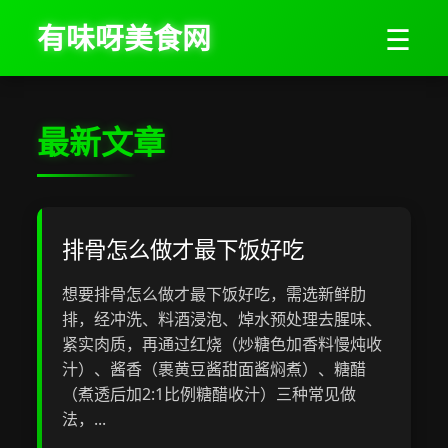
有味呀美食网
☰
最新文章
排骨怎么做才最下饭好吃
想要排骨怎么做才最下饭好吃，需选新鲜肋
排，经冲洗、料酒浸泡、焯水预处理去腥味、
紧实肉质，再通过红烧（炒糖色加香料慢炖收
汁）、酱香（裹黄豆酱甜面酱焖煮）、糖醋
（煮透后加2:1比例糖醋收汁）三种常见做
法，...