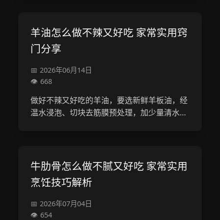
放猪脚翻炒上色，加香料、生抽和红梅酱，倒
热水炖至软烂，最后大火收汁调味。成品红
亮...
羊油怎么做不辣又好吃 家常实用窍
门分享
2026年06月14日
668
做好不辣又好吃的羊油，要选新鲜羊板油，经
温水浸泡、切块去筋膜预处理，加少量清水小
火慢熬，油渣金黄时加姜葱花椒增香，炼好后
过滤冷却，装瓶密封冷藏或冷冻保存。其用途
广泛，可拌面条、做花卷、炒青菜，用心处
理...
牛肋骨怎么做不腻又好吃 家常实用
烹饪技巧解析
2026年07月04日
654