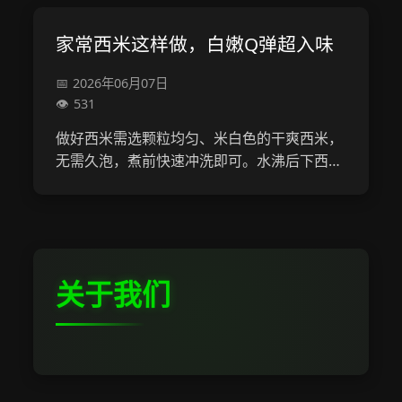
火候，炸好放凉后可按口味调味，做好的腰...
家常西米这样做，白嫩Q弹超入味
2026年06月07日
531
做好西米需选颗粒均匀、米白色的干爽西米，
无需久泡，煮前快速冲洗即可。水沸后下西
米，水量为其5-6倍，大火煮至剩少许白芯关
火焖10-15分钟，再用冰水或凉白开浸泡过
凉。过凉后可搭配芒果等水果与椰奶调味，...
关于我们